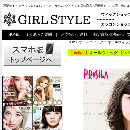
通販サイト(ガールスタイル)ウィッグ・カラコンどちらのお店の商品も同梱発送にてお送り致しま
ウィッグショッ
------------
カラコンショッ
|
HOME
|
よくあるご質問
|
お支払い・送料
|
特定商取引法表記
|
TOP
>
オールウィッグ
>
オールウィッグ
【新商品】
オールウィッグ 【ヘル