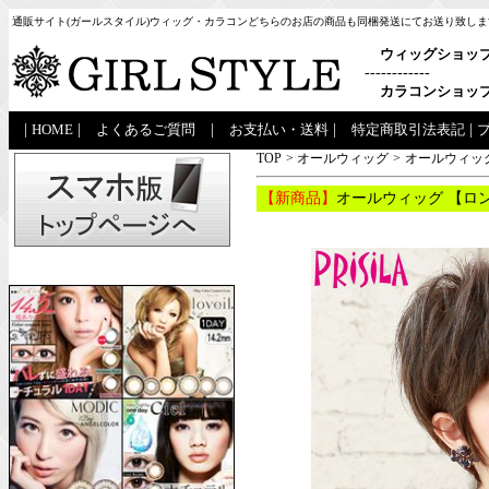
通販サイト(ガールスタイル)ウィッグ・カラコンどちらのお店の商品も同梱発送にてお送り致しま
ウィッグショッ
------------
カラコンショッ
|
HOME
|
よくあるご質問
|
お支払い・送料
|
特定商取引法表記
|
TOP
>
オールウィッグ
>
オールウィッグ
【新商品】
オールウィッグ 【ロン