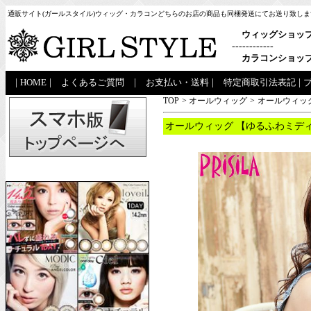
通販サイト(ガールスタイル)ウィッグ・カラコンどちらのお店の商品も同梱発送にてお送り致しま
ウィッグショッ
------------
カラコンショッ
|
HOME
|
よくあるご質問
|
お支払い・送料
|
特定商取引法表記
|
TOP
>
オールウィッグ
>
オールウィッグ
オールウィッグ 【ゆるふわミディ