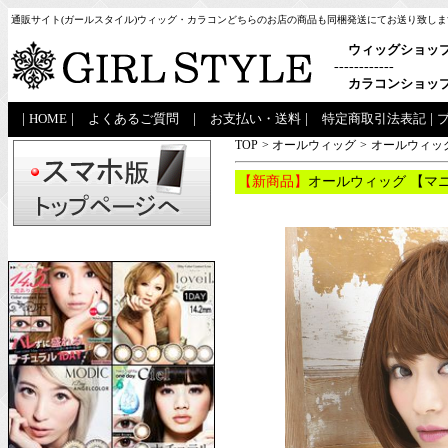
通販サイト(ガールスタイル)ウィッグ・カラコンどちらのお店の商品も同梱発送にてお送り致しま
ウィッグショッ
------------
カラコンショッ
|
HOME
|
よくあるご質問
|
お支払い・送料
|
特定商取引法表記
|
TOP
>
オールウィッグ
>
オールウィッグ
【新商品】
オールウィッグ 【マニ