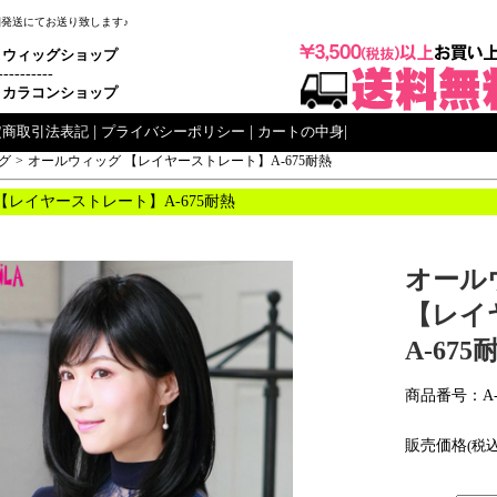
梱発送にてお送り致します♪
ウィッグショップ
----------
カラコンショップ
定商取引法表記
|
プライバシーポリシー
|
カートの中身
|
グ
>
オールウィッグ 【レイヤーストレート】A-675耐熱
【レイヤーストレート】A-675耐熱
オール
【レイ
A-675
商品番号：A-
販売価格
(税込