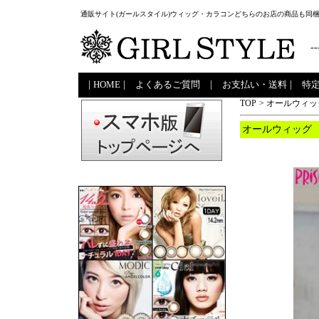
通販サイト(ガールスタイル)ウィッグ・カラコンどちらのお店の商品も同
--
|
HOME
|
よくあるご質問
|
お支払い・送料
|
特
TOP
>
オールウィッ
オールウィッグ 