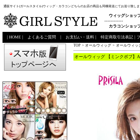
通販サイト(ガールスタイル)ウィッグ・カラコンどちらのお店の商品も同梱発送にてお送り致しま
ウィッグショッ
------------
カラコンショッ
|
HOME
|
よくあるご質問
|
お支払い・送料
|
特定商取引法表記
|
TOP
>
オールウィッグ
>
オールウィッグ
オールウィッグ 【ミンクボブ】A-