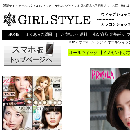
通販サイト(ガールスタイル)ウィッグ・カラコンどちらのお店の商品も同梱発送にてお送り致しま
ウィッグショッ
------------
カラコンショッ
|
HOME
|
よくあるご質問
|
お支払い・送料
|
特定商取引法表記
|
TOP
>
オールウィッグ
>
オールウィッグ
オールウィッグ 【イノセントボブ】