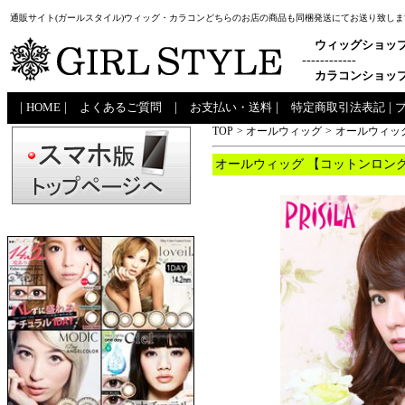
通販サイト(ガールスタイル)ウィッグ・カラコンどちらのお店の商品も同梱発送にてお送り致しま
ウィッグショッ
------------
カラコンショッ
|
HOME
|
よくあるご質問
|
お支払い・送料
|
特定商取引法表記
|
TOP
>
オールウィッグ
>
オールウィッグ
オールウィッグ 【コットンロング