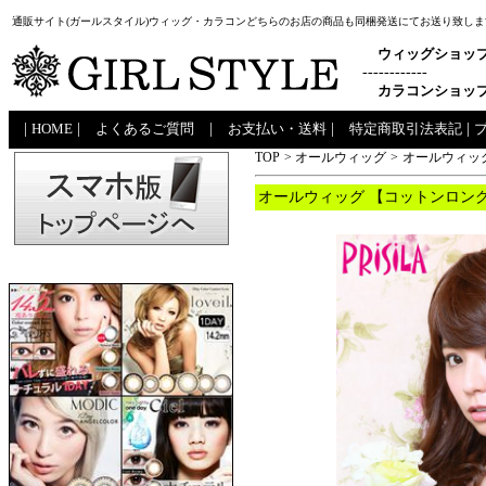
通販サイト(ガールスタイル)ウィッグ・カラコンどちらのお店の商品も同梱発送にてお送り致しま
ウィッグショッ
------------
カラコンショッ
|
HOME
|
よくあるご質問
|
お支払い・送料
|
特定商取引法表記
|
TOP
>
オールウィッグ
>
オールウィッグ
オールウィッグ 【コットンロング