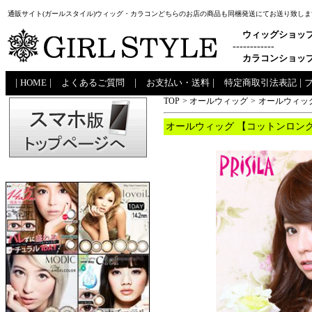
通販サイト(ガールスタイル)ウィッグ・カラコンどちらのお店の商品も同梱発送にてお送り致しま
ウィッグショッ
------------
カラコンショッ
|
HOME
|
よくあるご質問
|
お支払い・送料
|
特定商取引法表記
|
TOP
>
オールウィッグ
>
オールウィッグ
オールウィッグ 【コットンロング