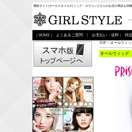
通販サイト(ガールスタイル)ウィッグ・カラコンどちらのお店の商品も同
--
|
HOME
|
よくあるご質問
|
お支払い・送料
|
特
TOP
>
オールウィッ
オールウィッグ 