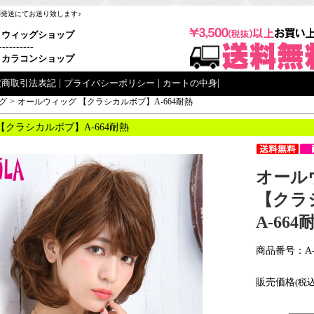
梱発送にてお送り致します♪
ウィッグショップ
----------
カラコンショップ
定商取引法表記
|
プライバシーポリシー
|
カートの中身
|
グ
>
オールウィッグ 【クラシカルボブ】A-664耐熱
【クラシカルボブ】A-664耐熱
オール
【クラ
A-664
商品番号：A-
販売価格
(税込