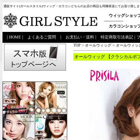
通販サイト(ガールスタイル)ウィッグ・カラコンどちらのお店の商品も同梱発送にてお送り致しま
ウィッグショッ
------------
カラコンショッ
|
HOME
|
よくあるご質問
|
お支払い・送料
|
特定商取引法表記
|
TOP
>
オールウィッグ
>
オールウィッグ
オールウィッグ 【クラシカルボブ】