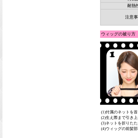
耐熱
注意事
ウィッグの被り方
(1)付属のネットを
(2)生え際まで引
(3)ネットを折りた
(4)ウィッグの前