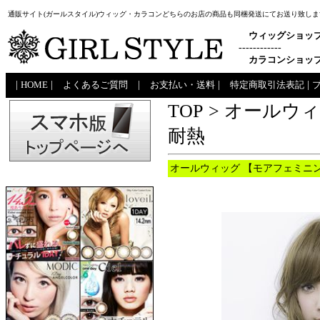
通販サイト(ガールスタイル)ウィッグ・カラコンどちらのお店の商品も同梱発送にてお送り致しま
ウィッグショッ
------------
カラコンショッ
|
HOME
|
よくあるご質問
|
お支払い・送料
|
特定商取引法表記
|
TOP
>
オールウ
耐熱
オールウィッグ 【モアフェミニン