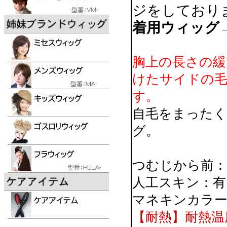
ジをしており
着用ウィッグ→
胸上の長さの緩
けたサイドの毛
す。
自毛をまった
グ。
つむじから前：
人工スキン：有
マネキンカラー
【耐熱】耐熱温