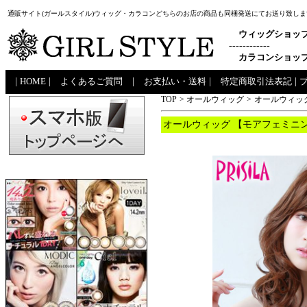
通販サイト(ガールスタイル)ウィッグ・カラコンどちらのお店の商品も同梱発送にてお送り致しま
ウィッグショッ
------------
カラコンショッ
|
HOME
|
よくあるご質問
|
お支払い・送料
|
特定商取引法表記
|
TOP
>
オールウィッグ
>
オールウィッグ
オールウィッグ 【モアフェミニン