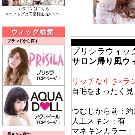
カラコンはこちら
※ウィッグと同梱発送出来ます♪
ブランドから探す
プリシラウィッ
サロン帰り風ウ
リッチな重さ×ラ
自毛をまったく見
つむじから前：約1
人工スキン：有
マネキンカラー：
長さから探す