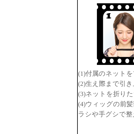
(1)付属のネット
(2)生え際まで
(3)ネットを折り
(4)ウィッグの
ラシや手グシで整