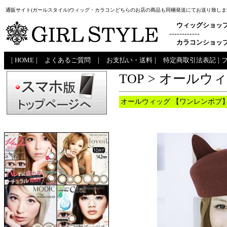
通販サイト(ガールスタイル)ウィッグ・カラコンどちらのお店の商品も同梱発送にてお送り致しま
ウィッグショッ
------------
カラコンショッ
|
HOME
|
よくあるご質問
|
お支払い・送料
|
特定商取引法表記
|
TOP
>
オールウ
オールウィッグ 【ワンレンボブ】A