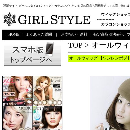
通販サイト(ガールスタイル)ウィッグ・カラコンどちらのお店の商品も同梱発送にてお送り致しま
ウィッグショッ
------------
カラコンショッ
|
HOME
|
よくあるご質問
|
お支払い・送料
|
特定商取引法表記
|
TOP
>
オールウ
オールウィッグ 【ワンレンボブ】A