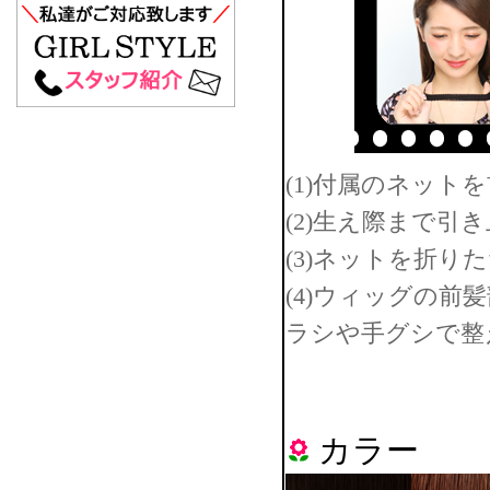
(1)付属のネット
(2)生え際まで
(3)ネットを折り
(4)ウィッグの
ラシや手グシで整
カラー