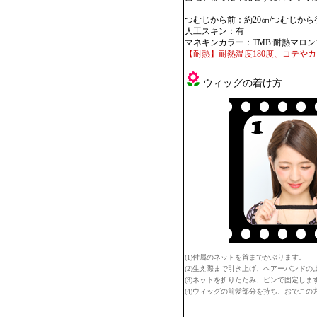
つむじから前：約20㎝/つむじから
人工スキン：有
マネキンカラー：TMB:耐熱マロ
【耐熱】耐熱温度180度、コテや
ウィッグの着け方
(1)付属のネットを首までかぶります。
(2)生え際まで引き上げ、ヘアーバンドの
(3)ネットを折りたたみ、ピンで固定しま
(4)ウィッグの前髪部分を持ち、おでこ