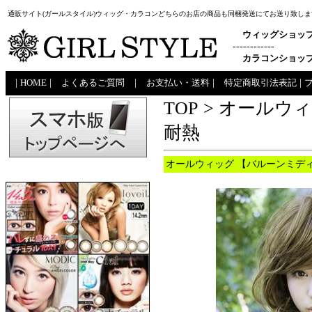
通販サイト(ガールスタイル)ウィッグ・カラコンどちらのお店の商品も同梱発送にてお送り致しま
ウィッグショッ
------------
カラコンショッ
|
HOME
|
よくあるご質問
|
お支払い・送料
|
特定商取引法表記
|
TOP
>
オールウ
耐熱
オールウィッグ 【バルーンミディ