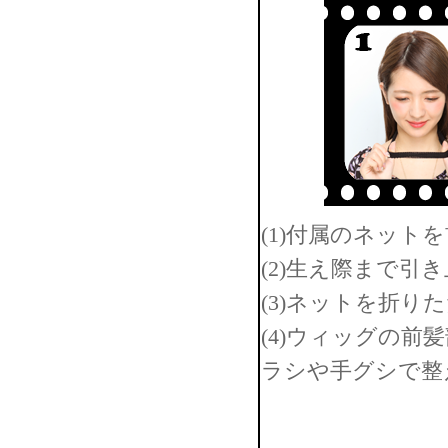
(1)付属のネット
(2)生え際まで
(3)ネットを折り
(4)ウィッグの
ラシや手グシで整