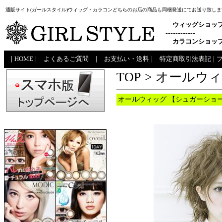
通販サイト(ガールスタイル)ウィッグ・カラコンどちらのお店の商品も同梱発送にてお送り致しま
ウィッグショッ
------------
カラコンショッ
|
HOME
|
よくあるご質問
|
お支払い・送料
|
特定商取引法表記
|
TOP
>
オールウ
オールウィッグ 【シュガーショート