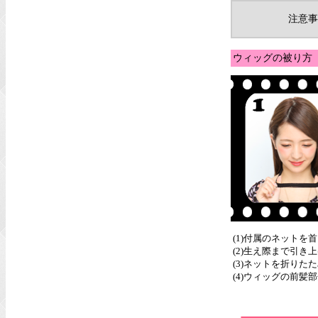
注意事
ウィッグの被り方
(1)付属のネットを
(2)生え際まで引
(3)ネットを折りた
(4)ウィッグの前