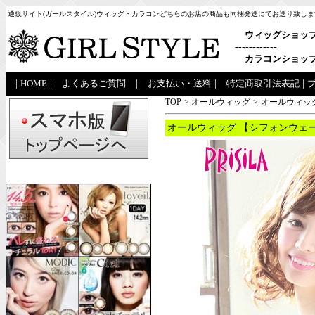
通販サイト(ガールスタイル)ウィッグ・カラコンどちらのお店の商品も同梱発送にてお送り致しま
ウィッグショッ
------------
カラコンショッ
|
HOME
|
よくあるご質問
|
お支払い・送料
|
特定商取引法表記
|
TOP
>
オールウィッグ
>
オールウィッグ
オールウィッグ 【シフォンウェー