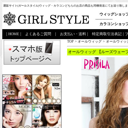
通販サイト(ガールスタイル)ウィッグ・カラコンどちらのお店の商品も同梱発送にてお送り致しま
ウィッグショッ
------------
カラコンショッ
|
HOME
|
よくあるご質問
|
お支払い・送料
|
特定商取引法表記
|
TOP
>
オールウィッグ
>
オールウィッグ
オールウィッグ 【ルーズウェーブ】