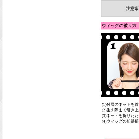
注意事
ウィッグの被り方
(1)付属のネットを
(2)生え際まで引
(3)ネットを折りた
(4)ウィッグの前