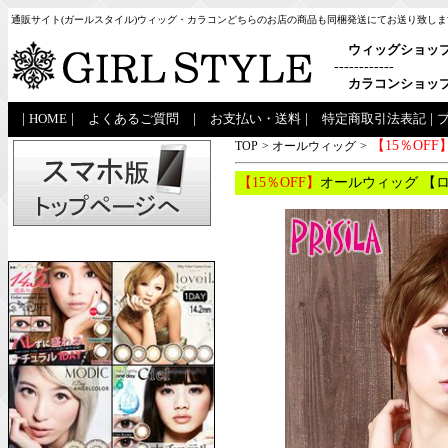
通販サイト(ガールスタイル)ウィッグ・カラコンどちらのお店の商品も同梱発送にてお送り致しま
ウィッグショッ
------------
カラコンショッ
|
HOME
|
よくあるご質問
|
お支払い・送料
|
特定商取引法表記
|
【15％OFF
TOP
>
オールウィッグ
>
【15％OFF】
オールウィッグ 【ロ