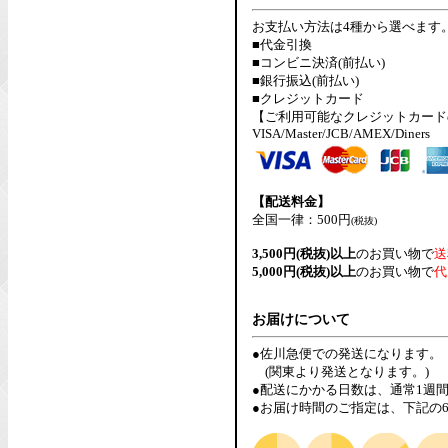
お支払い方法は4種から選べます
■代金引換
■コンビニ決済(前払い)
■銀行振込(前払い)
■クレジットカード
【ご利用可能なクレジットカード
VISA/Master/JCB/AMEX/Diners
【配送料金】
全国一律：500円
(税抜)
3,500円(税抜)以上
のお買い物で
送
5,000円(税抜)以上
のお買い物で
代
お届けについて
●佐川急便での発送になります。
(関東より発送となります。)
●配送にかかる日数は、通常1週
●お届け時間のご指定は、下記の