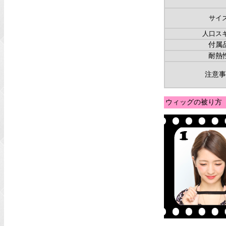
サイ
人口ス
付属
耐熱
注意事
ウィッグの被り方