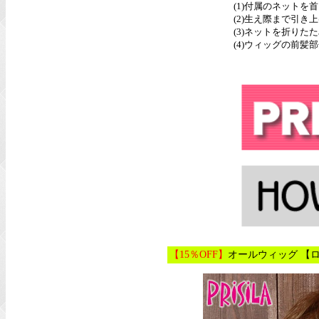
(1)付属のネットを
(2)生え際まで引
(3)ネットを折りた
(4)ウィッグの前
【15％OFF】
オールウィッグ 【ロ