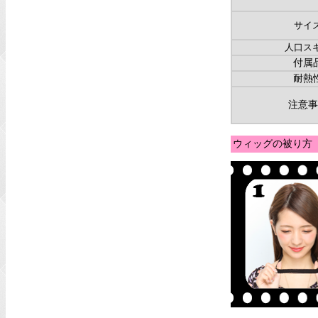
サイ
人口ス
付属
耐熱
注意事
ウィッグの被り方