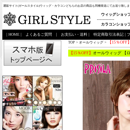
通販サイト(ガールスタイル)ウィッグ・カラコンどちらのお店の商品も同梱発送にてお送り致しま
ウィッグショッ
------------
カラコンショッ
|
HOME
|
よくあるご質問
|
お支払い・送料
|
特定商取引法表記
|
【15％OFF
TOP
>
オールウィッグ
>
【15％OFF】
オールウィッグ 【ロ