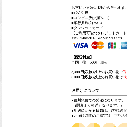
お支払い方法は4種から選べます
■代金引換
■コンビニ決済(前払い)
■銀行振込(前払い)
■クレジットカード
【ご利用可能なクレジットカード
VISA/Master/JCB/AMEX/Diners
【配送料金】
全国一律：500円
(税抜)
3,500円(税抜)以上
のお買い物で
送
5,000円(税抜)以上
のお買い物で
代
お届けについて
●佐川急便での発送になります。
(関東より発送となります。)
●配送にかかる日数は、通常1週
●お届け時間のご指定は、下記の