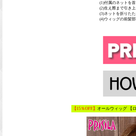
(1)付属のネットを
(2)生え際まで引
(3)ネットを折りた
(4)ウィッグの前
【15％OFF】
オールウィッグ 【ロ