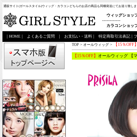
通販サイト(ガールスタイル)ウィッグ・カラコンどちらのお店の商品も同梱発送にてお送り致しま
ウィッグショッ
------------
カラコンショッ
|
HOME
|
よくあるご質問
|
お支払い・送料
|
特定商取引法表記
|
【15％OFF
TOP
>
オールウィッグ
>
【15％OFF】
オールウィッグ 【マ