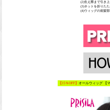
(2)生え際まで引
(3)ネットを折りた
(4)ウィッグの前
【15％OFF】
オールウィッグ 【マ