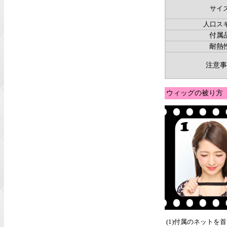
サイ
人口ス
付属
耐熱
注意事
ウィッグの被り方
(1)付属のネットを