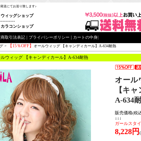
梱発送にてお送り致します♪
ウィッグショップ
----------
カラコンショップ
定商取引法表記
|
プライバシーポリシー
|
カートの中身
|
【15％OFF】
グ
>
オールウィッグ 【キャンディカール】A-634耐熱
ルウィッグ 【キャンディカール】A-634耐熱
オール
【キャ
A-634
販売価格
(税込
↓↓↓
ガールスタ
8,228円