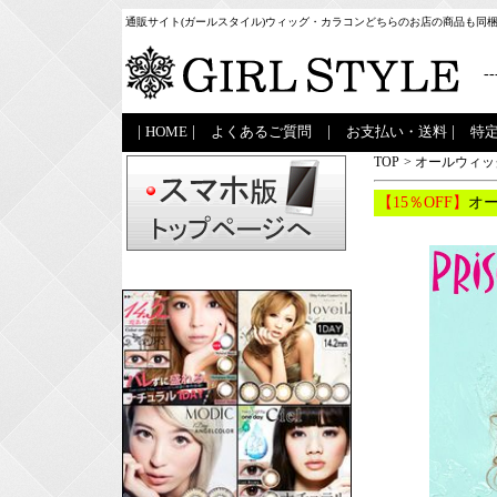
通販サイト(ガールスタイル)ウィッグ・カラコンどちらのお店の商品も同
--
|
HOME
|
よくあるご質問
|
お支払い・送料
|
特
TOP
>
オールウィッ
【15％OFF】
オー