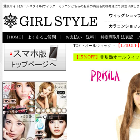
通販サイト(ガールスタイル)ウィッグ・カラコンどちらのお店の商品も同梱発送にてお送り致しま
ウィッグショッ
------------
カラコンショッ
|
HOME
|
よくあるご質問
|
お支払い・送料
|
特定商取引法表記
|
【15％OFF
TOP
>
オールウィッグ
>
【15％OFF】
非耐熱オールウィッグ