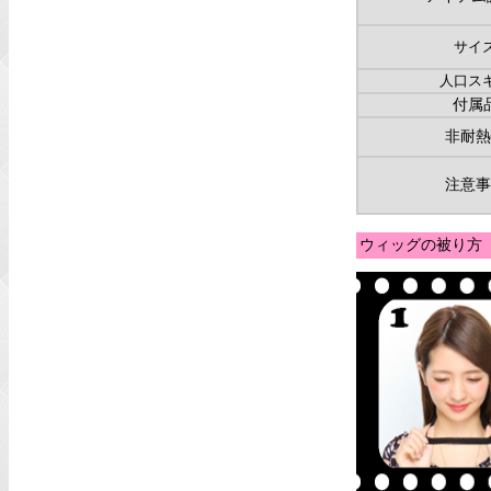
サイ
人口ス
付属
非耐熱
注意事
ウィッグの被り方