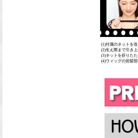
(1)付属のネットを
(2)生え際まで引
(3)ネットを折りた
(4)ウィッグの前