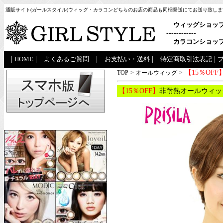
通販サイト(ガールスタイル)ウィッグ・カラコンどちらのお店の商品も同梱発送にてお送り致しま
ウィッグショッ
------------
カラコンショッ
|
HOME
|
よくあるご質問
|
お支払い・送料
|
特定商取引法表記
|
【15％OFF
TOP
>
オールウィッグ
>
【15％OFF】
非耐熱オールウィッグ