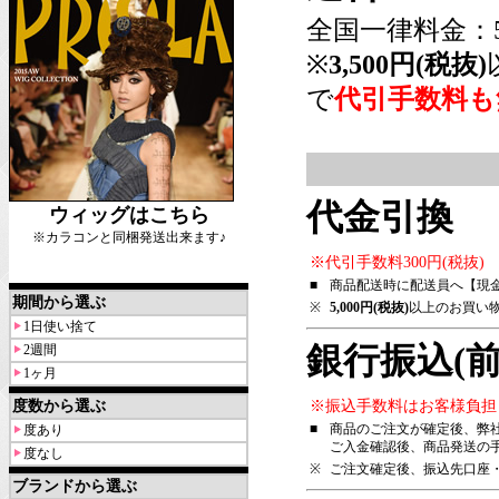
全国一律料金：5
※
3,500円(税抜)
で
代引手数料も
代金引換
ウィッグはこちら
※カラコンと同梱発送出来ます♪
※代引手数料300円(税抜)
■
商品配送時に配送員へ【現
期間から選ぶ
※
5,000円(税抜)
以上のお買い
1日使い捨て
銀行振込(前
2週間
1ヶ月
度数から選ぶ
※振込手数料はお客様負担
■
商品のご注文が確定後、弊
度あり
ご入金確認後、商品発送の
度なし
※
ご注文確定後、振込先口座
ブランドから選ぶ