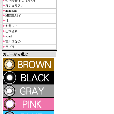
松本鈴香(れぴぽちゃ)
湊ジュリアナ
mimmam
MEGBABY
桃
安井レイ
山本優希
yuuri
吉川ひなの
ラブリ
カラーから選ぶ