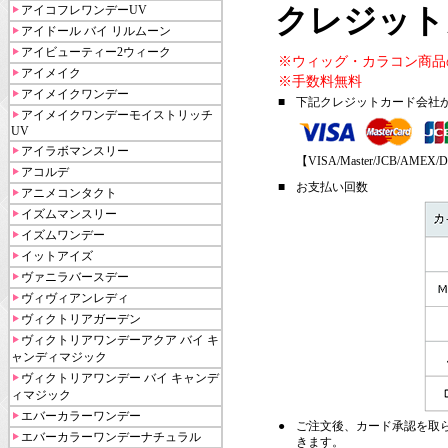
アイコフレワンデーUV
クレジット
アイドール バイ リルムーン
アイビューティー2ウィーク
※ウィッグ・カラコン商品
アイメイク
※手数料無料
アイメイクワンデー
■
下記クレジットカード会社
アイメイクワンデーモイストリッチ
UV
アイラボマンスリー
【VISA/Master/JCB/AMEX/D
アコルデ
■
お支払い回数
アニメコンタクト
イズムマンスリー
イズムワンデー
イットアイズ
ヴァニラバースデー
ヴィヴィアンレディ
ヴィクトリアガーデン
ヴィクトリアワンデーアクア バイ キ
ャンディマジック
ヴィクトリアワンデー バイ キャンデ
ィマジック
エバーカラーワンデー
●
ご注文後、カード承認を取
エバーカラーワンデーナチュラル
きます。