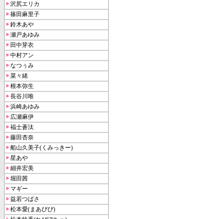
沢尻エリカ
篠田麻里子
鈴木あや
瀬戸あゆみ
田中芽衣
中村アン
なつぅみ
菜々緒
根本弥生
長谷川唯
浜崎あゆみ
広瀬麻伊
福士蒼汰
藤田杏奈
船山久美子(くみっきー)
星あや
細井宏美
堀田茜
マギー
益若つばさ
松本愛(まあぴぴ)