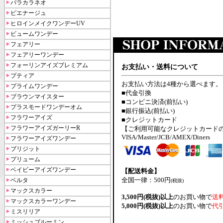
パラカラネオ
ピエナージュ
ヒロインメイクワンデーUV
ビュームワンデー
フェアリー
フェアリーワンデー
フォーリンアイズプレミアム
お支払い・送料について
プティア
お支払い方法は4種から選べます。
プライムワンデー
■代金引換
ブラウンマイスター
■コンビニ決済(前払い)
プラスモードワンデーオム
■銀行振込(前払い)
フラワーアイズ
■クレジットカード
フラワーアイズガーリーR
【ご利用可能なクレジットカード
VISA/Master/JCB/AMEX/Diners
フラワーアイズワンデー
ブリジット
プリューム
ベイビーアイズワンデー
【配送料金】
全国一律：500円
ベルタ
(税抜)
マックスカラー
3,500円(税抜)以上
のお買い物で
送
マックスカラーワンデー
5,000円(税抜)以上
のお買い物で
代
ミスリリア
ミッシュブルーミン