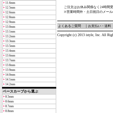
11.6mm
ご注文はお休み関係なく24時間
12.5mm
※営業時間外・土日祝日のメール
12.6mm
12.8mm
12.9mm
よくあるご質問
｜
お支払い・送料
13.0mm
13.1mm
Copyright (c) 2013 istyle, Inc. All Rig
13.2mm
13.3mm
13.5mm
13.4mm
13.6mm
13.7mm
13.8mm
13.9mm
14.0mm
14.1mm
14.2mm
ベースカーブから選ぶ
8.5mm
8.6mm
8.7mm
8.8mm