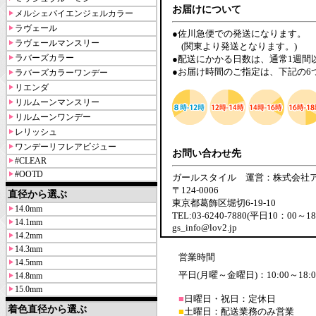
お届けについて
メルシェバイエンジェルカラー
ラヴェール
●佐川急便での発送になります。
ラヴェールマンスリー
(関東より発送となります。)
ラバーズカラー
●配送にかかる日数は、通常1週間
●お届け時間のご指定は、下記の6
ラバーズカラーワンデー
リエンダ
リルムーンマンスリー
リルムーンワンデー
レリッシュ
ワンデーリフレアビジュー
お問い合わせ先
#CLEAR
#OOTD
ガールスタイル 運営：株式会社
〒124-0006
直径から選ぶ
東京都葛飾区堀切6-19-10
14.0mm
TEL:03-6240-7880(平日10：00～1
14.1mm
gs_info@lov2.jp
14.2mm
14.3mm
営業時間
14.5mm
平日(月曜～金曜日)：10:00～18:0
14.8mm
15.0mm
■
日曜日・祝日：定休日
着色直径から選ぶ
■
土曜日：配送業務のみ営業