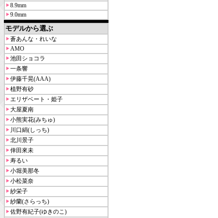
8.9mm
9.0mm
モデルから選ぶ
蒼あんな・れいな
AMO
池田ショコラ
一条響
伊藤千晃(AAA)
植野有砂
エリザベート・姫子
大屋夏南
小熊実花(みちゅ)
川口絹(しっち)
北川景子
倖田來未
寿るい
小堀美那冬
小松菜奈
紗栄子
紗蘭(さらっち)
佐野有紀子(ゆきのこ)