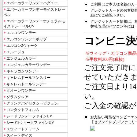
エバーカラーワンデーハグユー
●
ご利用はご本人様名義のカ
エバーカラーワンデーモイストレー
●
クレジットカードのお客様
ベル
細にてご確認下さい。
エバーカラーワンデーナチュラルモ
●
クレジットカード情報は、株
イストレーベルUV
弊社管理のパソコン等には
エルコンワンデー
コンビニ決
エルコンワンデーポップ
エルコン2ウィーク
エルージュ
※ウィッグ・カラコン商品
エンジェルカラー
※手数料200円(税抜)
エンジェルカラーワンデー
ご注文完了時に
キャラコンワンデー
せていただき
キャレムドールマンスリー
キャレムドールワンデー
ご注文日より1
クオーレワンデー
い。
グラムクレア
グランデバイセクシービジョン
ご入金の確認が
コンタクトフィルム
シードワンデーファインUV
■
お支払い可能なコンビニエ
【セブンイレブン/ファミリ
シード2ウィークファインUV
スウィートチャーム
スイートデイズ