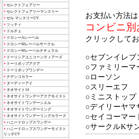
セレクトフェアリー
セレクトフェアリーマンスリー
お支払い方法は
ゼル マンスリーUV
コンビニ別
ツッティ
ドルチェ
クリックしてお
ドロシーAレーベル
ドロシーMレーベルサークル
ドロシーMレーベルナチュラル
○セブンイレブ
ドーリシアユニコーンティアーズ
ドーリポップアクア
○ファミリーマ
ドーリポップワンデー
○ローソン
ナデシコカラー
ヌーディーアイ
○スリーエフ
ネオサイト14
○ミニストップ
ネオサイトワンデーアクアモイスト
ネオサイトワンデーシエル
○デイリーヤマ
ネオサイトワンデーリング
○セイコーマー
ネオサイトワンデーリングカラーズ
ハニードロップスワンデー
○サークルKサ
ハニードロップスワンデーモイスト
リッチUV