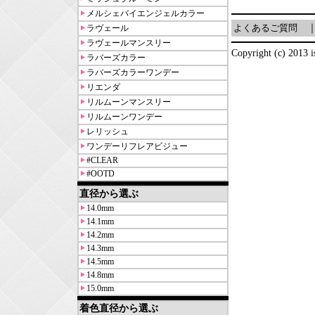
メルシェバイエンジェルカラー
よくあるご質問
ラヴェール
ラヴェールマンスリー
Copyright (c) 2013 is
ラバーズカラー
ラバーズカラーワンデー
リエンダ
リルムーンマンスリー
リルムーンワンデー
レリッシュ
ワンデーリフレアビジュー
#CLEAR
#OOTD
直径から選ぶ
14.0mm
14.1mm
14.2mm
14.3mm
14.5mm
14.8mm
15.0mm
着色直径から選ぶ