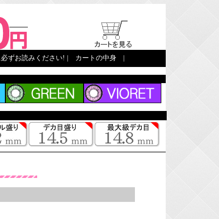
必ずお読みください!
|
カートの中身
|