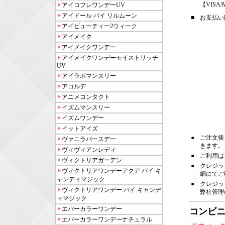
【VISA/M
アイコフレワンデーUV
アイドール バイ リルムーン
■
お支払い
アイビューティー2ウィーク
アイメイク
アイメイクワンデー
アイメイクワンデーモイストリッチ
UV
アイラボマンスリー
アコルデ
アニメコンタクト
イズムマンスリー
イズムワンデー
イットアイズ
●
ご注文後
ヴァニラバースデー
きます。
ヴィヴィアンレディ
●
ご利用は
ヴィクトリアガーデン
●
クレジッ
ヴィクトリアワンデーアクア バイ キ
細にてご
ャンディマジック
●
クレジッ
ヴィクトリアワンデー バイ キャンデ
弊社管理
ィマジック
エバーカラーワンデー
コンビニ
エバーカラーワンデーナチュラル