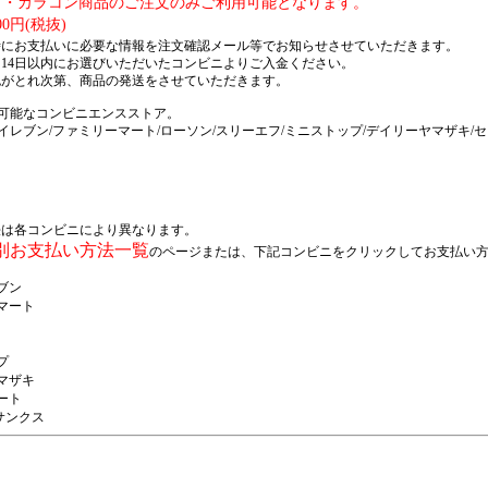
グ・カラコン商品のご注文のみご利用可能となります。
0円(税抜)
時にお支払いに必要な情報を注文確認メール等でお知らせさせていただきます。
14日以内にお選びいただいたコンビニよりご入金ください。
認がとれ次第、商品の発送をさせていただきます。
可能なコンビニエンスストア。
イレブン/ファミリーマート/ローソン/スリーエフ/ミニストップ/デイリーヤマザキ/
法は各コンビニにより異なります。
別お支払い方法一覧
のページまたは、下記コンビニをクリックしてお支払い
ブン
マート
プ
マザキ
ート
サンクス