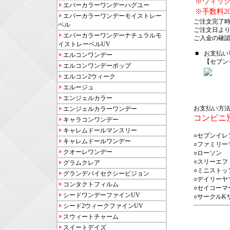
※ウィッ
エバーカラーワンデーハグユー
※手数料20
エバーカラーワンデーモイストレー
ご注文完了
ベル
ご注文日より
エバーカラーワンデーナチュラルモ
ご入金の確
イストレーベルUV
■
お支払い
エルコンワンデー
【セブン
エルコンワンデーポップ
エルコン2ウィーク
エルージュ
エンジェルカラー
お支払い方
エンジェルカラーワンデー
コンビニ
キャラコンワンデー
キャレムドールマンスリー
○セブンイレ
キャレムドールワンデー
○ファミリー
クオーレワンデー
○ローソン
○スリーエフ
グラムクレア
○ミニストッ
グランデバイセクシービジョン
○デイリーヤ
コンタクトフィルム
○セイコーマ
シードワンデーファインUV
○サークルK
シード2ウィークファインUV
スウィートチャーム
スイートデイズ