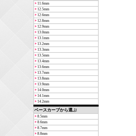
11.6mm
12.5mm
12.6mm
12.8mm
12.9mm
13.0mm
13.1mm
13.2mm
13.3mm
13.5mm
13.4mm
13.6mm
13.7mm
13.8mm
13.9mm
14.0mm
14.1mm
14.2mm
ベースカーブから選ぶ
8.5mm
8.6mm
8.7mm
8.8mm