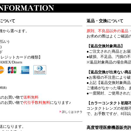
について
返品・交換について
種から選べます。
原則、不良品以外の返品
お求めの際はよくご確認
払い)
【返品交換対象商品】
)
●ご注文された商品とお
ド
●破損、不足品、汚損の
クレジットカードの種類】
/AMEX/Diners
※返品対象商品の場合商品
【返品交換が出来ない商
●お客様の不注意により
●上記【返品交換対象商品
ご連絡がなかった場合。
(税抜)
●一度開封、ご使用された
上
のお買い物で
送料無料
上
のお買い物で
代引手数料無料
になります♪
【カラーコンタクト初期
コンタクトレンズの初期
詳しくはコチラ
で、お手数ですが、8日
送になります。
高度管理医療機器販売