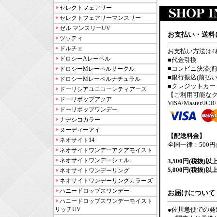
セレクトフェアリー
セレクトフェアリーマンスリー
ゼル マンスリーUV
お支払い・送料
ツッティ
ドルチェ
お支払い方法は4
ドロシーAレーベル
■代金引換
■コンビニ決済(前
ドロシーMレーベルサークル
■銀行振込(前払い
ドロシーMレーベルナチュラル
■クレジットカー
ドーリシアユニコーンティアーズ
【ご利用可能な
ドーリポップアクア
VISA/Master/JCB
ドーリポップワンデー
ナデシコカラー
ヌーディーアイ
【配送料金】
ネオサイト14
全国一律：500円
ネオサイトワンデーアクアモイスト
ネオサイトワンデーシエル
3,500円(税抜)以
5,000円(税抜)以
ネオサイトワンデーリング
ネオサイトワンデーリングカラーズ
ハニードロップスワンデー
お届けについて
ハニードロップスワンデーモイスト
リッチUV
●佐川急便での発