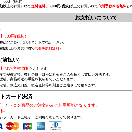
500円(税抜)
抜)
以上のお買い物で
送料無料
、
5,000円(税抜)
以上のお買い物で
代引手数料も無料
と
お支払いについて
換
300円(税抜)
時に配送員へ【現金で】お支払い下さい。
税抜)
以上のお買い物で
代引手数料無料
♪
(前払い)
数料はお客様負担
となります。
注文が確定後、弊社の銀行口座に料金をご入金頂くお支払い方法です。
認後、商品発送の手配を取らせていただきます。
定後、振込先口座・振込金額等を別途ご連絡させて頂きます。
ットカード決済
グ・カラコン商品のご注文のみご利用可能となります。
無料
ジットカード会社が、ご利用可能となっております。