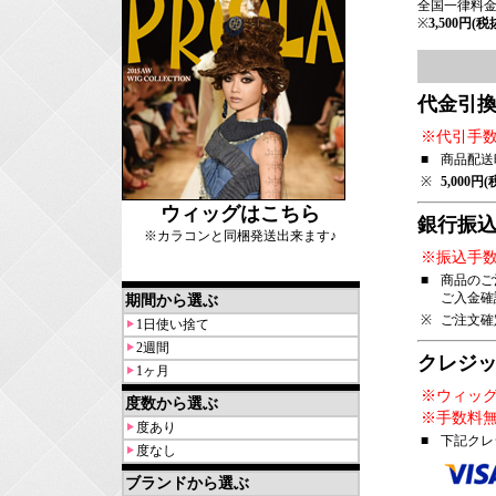
全国一律料金：
※
3,500円(税
代金引
※代引手数料
■
商品配送
※
5,000円(
ウィッグはこちら
銀行振込
※カラコンと同梱発送出来ます♪
※振込手
■
商品のご
ご入金確
期間から選ぶ
※
ご注文確
1日使い捨て
2週間
クレジ
1ヶ月
※ウィッ
度数から選ぶ
※手数料
度あり
■
下記クレ
度なし
ブランドから選ぶ