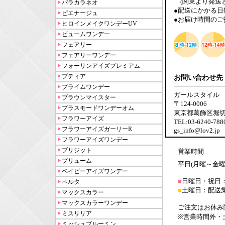
(関東より発送と
パラカラネオ
●配送にかかる日
ピエナージュ
●お届け時間のご
ヒロインメイクワンデーUV
ビュームワンデー
フェアリー
フェアリーワンデー
フォーリンアイズプレミアム
プティア
お問い合わせ先
プライムワンデー
ガールスタイル
ブラウンマイスター
〒124-0006
プラスモードワンデーオム
東京都葛飾区堀切6-
フラワーアイズ
TEL:03-6240-7
フラワーアイズガーリーR
gs_info@lov2.jp
フラワーアイズワンデー
ブリジット
営業時間
プリューム
平日(月曜～金曜日)
ベイビーアイズワンデー
■
日曜日・祝日
ベルタ
■
土曜日：配送
マックスカラー
マックスカラーワンデー
ご注文はお休み
ミスリリア
※営業時間外・
ミッシュブルーミン