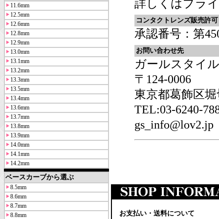
詳しくは
プラ
11.6mm
12.5mm
コンタクトレンズ販売許可
12.6mm
承認番号：第4501
12.8mm
12.9mm
お問い合わせ先
13.0mm
13.1mm
ガールスタイル
13.2mm
〒124-0006
13.3mm
13.5mm
東京都葛飾区堀切6
13.4mm
TEL:03-6240-
13.6mm
13.7mm
gs_info@lov2.jp
13.8mm
13.9mm
14.0mm
14.1mm
14.2mm
ベースカーブから選ぶ
8.5mm
8.6mm
8.7mm
お支払い・送料について
8.8mm