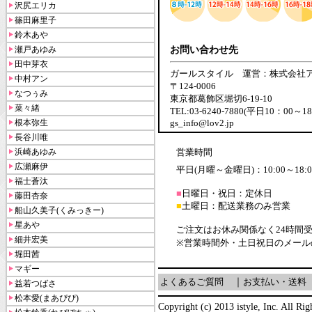
沢尻エリカ
篠田麻里子
鈴木あや
瀬戸あゆみ
お問い合わせ先
田中芽衣
ガールスタイル 運営：株式会社
中村アン
〒124-0006
なつぅみ
東京都葛飾区堀切6-19-10
菜々緒
TEL:03-6240-7880(平日10：00～1
根本弥生
gs_info@lov2.jp
長谷川唯
浜崎あゆみ
営業時間
広瀬麻伊
平日(月曜～金曜日)：10:00～18:0
福士蒼汰
■
日曜日・祝日：定休日
藤田杏奈
■
土曜日：配送業務のみ営業
船山久美子(くみっきー)
星あや
ご注文はお休み関係なく24時間
細井宏美
※営業時間外・土日祝日のメール
堀田茜
マギー
よくあるご質問
｜
お支払い・送料
益若つばさ
松本愛(まあぴぴ)
Copyright (c) 2013 istyle, Inc. All Rig