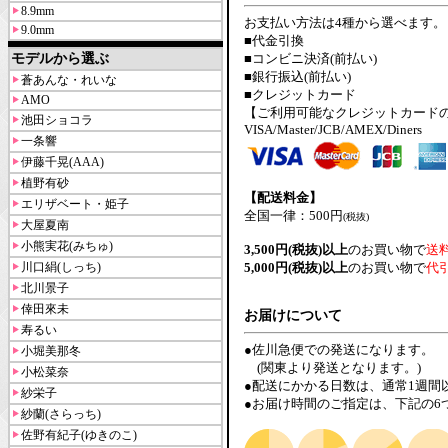
8.9mm
お支払い方法は4種から選べます。
9.0mm
■代金引換
モデルから選ぶ
■コンビニ決済(前払い)
■銀行振込(前払い)
蒼あんな・れいな
■クレジットカード
AMO
【ご利用可能なクレジットカード
池田ショコラ
VISA/Master/JCB/AMEX/Diners
一条響
伊藤千晃(AAA)
植野有砂
【配送料金】
エリザベート・姫子
全国一律：500円
(税抜)
大屋夏南
小熊実花(みちゅ)
3,500円(税抜)以上
のお買い物で
送
川口絹(しっち)
5,000円(税抜)以上
のお買い物で
代
北川景子
倖田來未
お届けについて
寿るい
●佐川急便での発送になります。
小堀美那冬
(関東より発送となります。)
小松菜奈
●配送にかかる日数は、通常1週間
紗栄子
●お届け時間のご指定は、下記の6
紗蘭(さらっち)
佐野有紀子(ゆきのこ)