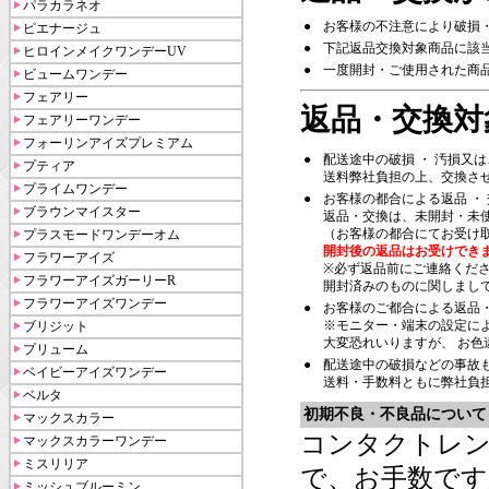
パラカラネオ
●
お客様の不注意により破損
ピエナージュ
●
下記返品交換対象商品に該
ヒロインメイクワンデーUV
●
一度開封・ご使用された商
ビュームワンデー
フェアリー
返品・交換対
フェアリーワンデー
フォーリンアイズプレミアム
●
配送途中の破損 ・ 汚損又
プティア
送料弊社負担の上、交換さ
プライムワンデー
●
お客様の都合による返品 ・
ブラウンマイスター
返品・交換は、未開封・未
（お客様の都合にてお受け
プラスモードワンデーオム
開封後の返品はお受けでき
フラワーアイズ
※必ず返品前にご連絡くだ
フラワーアイズガーリーR
開封済みのものに関しまし
フラワーアイズワンデー
●
お客様のご都合による返品
※モニター・端末の設定に
ブリジット
大変恐れいりますが、 お
プリューム
●
配送途中の破損などの事故
ベイビーアイズワンデー
送料・手数料ともに弊社負
ベルタ
初期不良・不良品について
マックスカラー
コンタクトレン
マックスカラーワンデー
ミスリリア
で、お手数です
ミッシュブルーミン