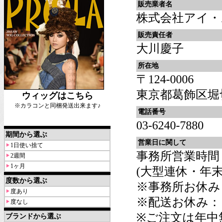
販売業者名
株式会社アイ・
販売責任者
大川慶子
所在地
〒124-0006
東京都葛飾区堀切6
ウィッグはこちら
※カラコンと同梱発送出来ます♪
電話番号
03-6240-7880
期間から選ぶ
営業日に関して
1日使い捨て
事務所営業時間：平
2週間
1ヶ月
(大型連休・年
度数から選ぶ
※事務所お休み
度あり
※配送お休み：
度なし
※ご注文は年中
ブランドから選ぶ