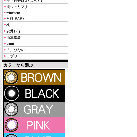
松本鈴香(れぴぽちゃ)
湊ジュリアナ
mimmam
MEGBABY
桃
安井レイ
山本優希
yuuri
吉川ひなの
ラブリ
カラーから選ぶ