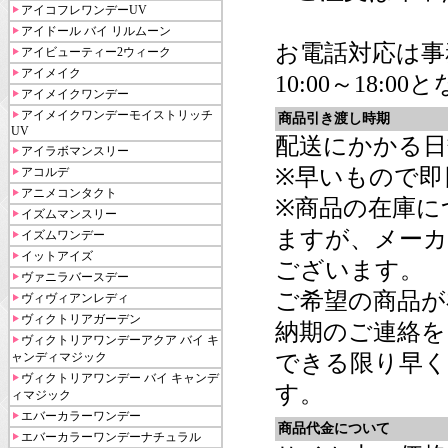
アイコフレワンデーUV
アイドール バイ リルムーン
お電話対応は事
アイビューティー2ウィーク
アイメイク
10:00～18:0
アイメイクワンデー
アイメイクワンデーモイストリッチ
商品引き渡し時期
UV
配送にかかる日
アイラボマンスリー
※早いもので即
アコルデ
アニメコンタクト
※商品の在庫に
イズムマンスリー
ますが、メーカ
イズムワンデー
イットアイズ
ございます。
ヴァニラバースデー
ご希望の商品が
ヴィヴィアンレディ
ヴィクトリアガーデン
納期のご連絡を
ヴィクトリアワンデーアクア バイ キ
ャンディマジック
できる限り早く
ヴィクトリアワンデー バイ キャンデ
す。
ィマジック
エバーカラーワンデー
商品代金について
エバーカラーワンデーナチュラル