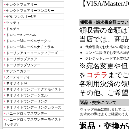
【VISA/Master/
セレクトフェアリー
セレクトフェアリーマンスリー
ゼル マンスリーUV
領収書・請求書金額につい
ツッティ
領収書の金額は
ドルチェ
ドロシーAレーベル
当店では、商品
ドロシーMレーベルサークル
ドロシーMレーベルナチュラル
●
代金引換でお支払いの場合
●
コンビニ決済でお支払の場
ドーリシアユニコーンティアーズ
●
クレジットカードでお支払
ドーリポップアクア
※宛名変更や但
ドーリポップワンデー
ナデシコカラー
を
コチラ
まで
ヌーディーアイ
各利用決済の領
ネオサイト14
ネオサイトワンデーアクアモイスト
その他、ご希望
ネオサイトワンデーシエル
ネオサイトワンデーリング
返品・交換について
ネオサイトワンデーリングカラーズ
ウィッグ商品に関しましては、
ハニードロップスワンデー
お求めの際はよくご確認のうえ
ハニードロップスワンデーモイスト
返品・交換が
リッチUV