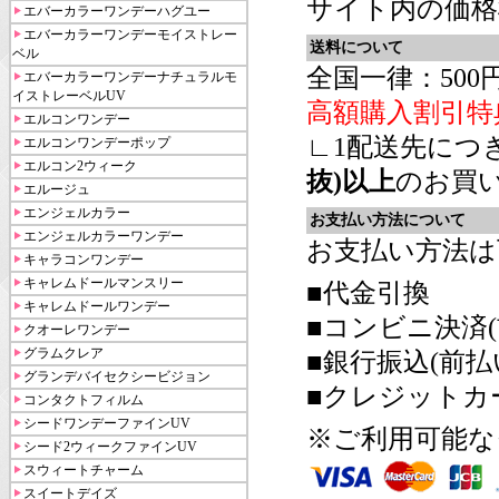
サイト内の価格
エバーカラーワンデーハグユー
エバーカラーワンデーモイストレー
送料について
ベル
全国一律：500
エバーカラーワンデーナチュラルモ
イストレーベルUV
高額購入割引特
エルコンワンデー
∟1配送先につ
エルコンワンデーポップ
エルコン2ウィーク
抜)以上
のお買
エルージュ
エンジェルカラー
お支払い方法について
エンジェルカラーワンデー
お支払い方法は
キャラコンワンデー
キャレムドールマンスリー
■代金引換
キャレムドールワンデー
■コンビニ決済(
クオーレワンデー
グラムクレア
■銀行振込(前払
グランデバイセクシービジョン
■クレジットカ
コンタクトフィルム
シードワンデーファインUV
※ご利用可能な
シード2ウィークファインUV
スウィートチャーム
スイートデイズ