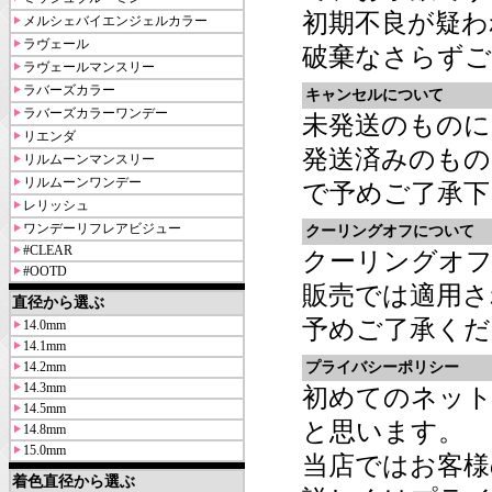
初期不良が疑わ
メルシェバイエンジェルカラー
ラヴェール
破棄なさらずご
ラヴェールマンスリー
ラバーズカラー
キャンセルについて
ラバーズカラーワンデー
未発送のもの
リエンダ
発送済みのものに
リルムーンマンスリー
リルムーンワンデー
で予めご了承下
レリッシュ
ワンデーリフレアビジュー
クーリングオフについて
#CLEAR
クーリングオフ
#OOTD
販売では適用さ
直径から選ぶ
予めご了承くだ
14.0mm
14.1mm
14.2mm
プライバシーポリシー
14.3mm
初めてのネッ
14.5mm
と思います。
14.8mm
15.0mm
当店ではお客様
着色直径から選ぶ