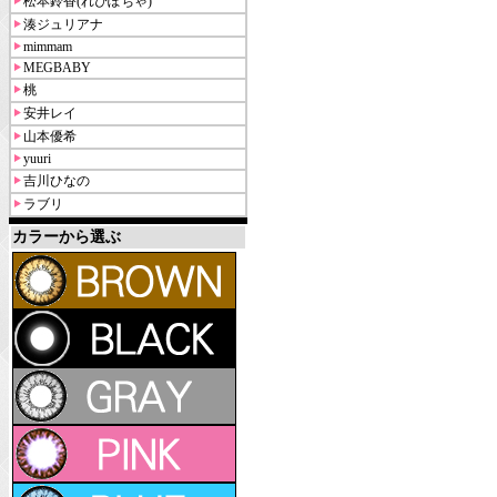
松本鈴香(れぴぽちゃ)
湊ジュリアナ
mimmam
MEGBABY
桃
安井レイ
山本優希
yuuri
吉川ひなの
ラブリ
カラーから選ぶ