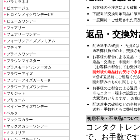
パラカラネオ
●
お客様の不注意により破損
ピエナージュ
●
下記返品交換対象商品に該
ヒロインメイクワンデーUV
●
一度開封・ご使用された商
ビュームワンデー
フェアリー
返品・交換対
フェアリーワンデー
フォーリンアイズプレミアム
●
配送途中の破損 ・ 汚損又
プティア
送料弊社負担の上、交換さ
プライムワンデー
●
お客様の都合による返品 ・
ブラウンマイスター
返品・交換は、未開封・未
（お客様の都合にてお受け
プラスモードワンデーオム
開封後の返品はお受けでき
フラワーアイズ
※必ず返品前にご連絡くだ
フラワーアイズガーリーR
開封済みのものに関しまし
フラワーアイズワンデー
●
お客様のご都合による返品
※モニター・端末の設定に
ブリジット
大変恐れいりますが、 お
プリューム
●
配送途中の破損などの事故
ベイビーアイズワンデー
送料・手数料ともに弊社負
ベルタ
初期不良・不良品について
マックスカラー
コンタクトレン
マックスカラーワンデー
ミスリリア
で、お手数です
ミッシュブルーミン