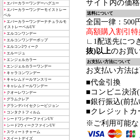
サイト内の価格
エバーカラーワンデーハグユー
エバーカラーワンデーモイストレー
送料について
ベル
全国一律：500
エバーカラーワンデーナチュラルモ
イストレーベルUV
高額購入割引特
エルコンワンデー
∟1配送先につ
エルコンワンデーポップ
エルコン2ウィーク
抜)以上
のお買
エルージュ
エンジェルカラー
お支払い方法について
エンジェルカラーワンデー
お支払い方法は
キャラコンワンデー
キャレムドールマンスリー
■代金引換
キャレムドールワンデー
■コンビニ決済(
クオーレワンデー
グラムクレア
■銀行振込(前払
グランデバイセクシービジョン
■クレジットカ
コンタクトフィルム
シードワンデーファインUV
※ご利用可能な
シード2ウィークファインUV
スウィートチャーム
スイートデイズ