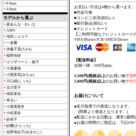
8.9mm
お支払い方法は4種から選べます。
9.0mm
■代金引換
モデルから選ぶ
■コンビニ決済(前払い)
■銀行振込(前払い)
蒼あんな・れいな
■クレジットカード
AMO
【ご利用可能なクレジットカード
池田ショコラ
VISA/Master/JCB/AMEX/Diners
一条響
伊藤千晃(AAA)
植野有砂
【配送料金】
エリザベート・姫子
全国一律：500円
(税抜)
大屋夏南
小熊実花(みちゅ)
3,500円(税抜)以上
のお買い物で
送
川口絹(しっち)
5,000円(税抜)以上
のお買い物で
代
北川景子
倖田來未
お届けについて
寿るい
●佐川急便での発送になります。
小堀美那冬
(関東より発送となります。)
小松菜奈
●配送にかかる日数は、通常1週間
紗栄子
●お届け時間のご指定は、下記の6
紗蘭(さらっち)
佐野有紀子(ゆきのこ)