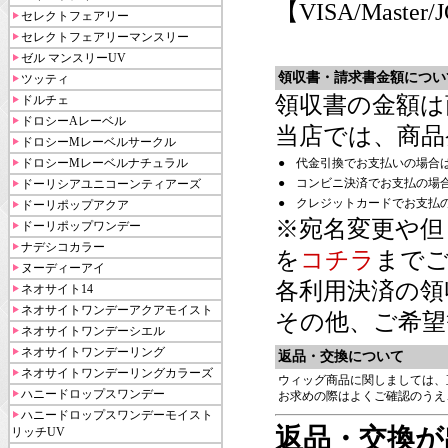
【VISA/Master/
セレクトフェアリー
セレクトフェアリーマンスリー
ゼル マンスリーUV
領収書・請求書金額につい
ツッティ
領収書の金額は
ドルチェ
ドロシーAレーベル
当店では、商品
ドロシーMレーベルサークル
ドロシーMレーベルナチュラル
●
代金引換でお支払いの場合
●
コンビニ決済でお支払の場
ドーリシアユニコーンティアーズ
●
クレジットカードでお支払
ドーリポップアクア
※宛名変更や但
ドーリポップワンデー
ナデシコカラー
を
コチラ
まで
ヌーディーアイ
各利用決済の領
ネオサイト14
ネオサイトワンデーアクアモイスト
その他、ご希望
ネオサイトワンデーシエル
ネオサイトワンデーリング
返品・交換について
ネオサイトワンデーリングカラーズ
ウィッグ商品に関しましては、
ハニードロップスワンデー
お求めの際はよくご確認のうえ
ハニードロップスワンデーモイスト
返品・交換が
リッチUV