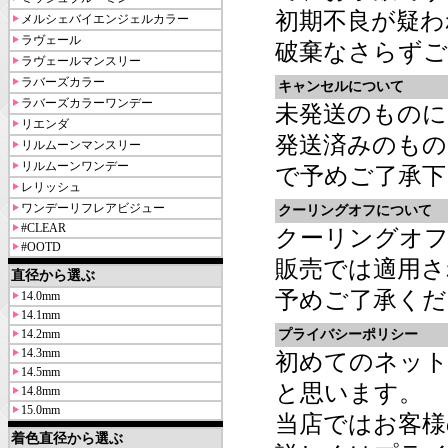
初期不良が疑わ
メルシェバイエンジェルカラー
ラヴェール
破棄なさらずご
ラヴェールマンスリー
ラバーズカラー
キャンセルについて
ラバーズカラーワンデー
未発送のもの
リエンダ
発送済みのものに
リルムーンマンスリー
リルムーンワンデー
で予めご了承下
レリッシュ
ワンデーリフレアビジュー
クーリングオフについて
#CLEAR
クーリングオフ
#OOTD
販売では適用さ
直径から選ぶ
予めご了承くだ
14.0mm
14.1mm
14.2mm
プライバシーポリシー
14.3mm
初めてのネッ
14.5mm
と思います。
14.8mm
15.0mm
当店ではお客様
着色直径から選ぶ