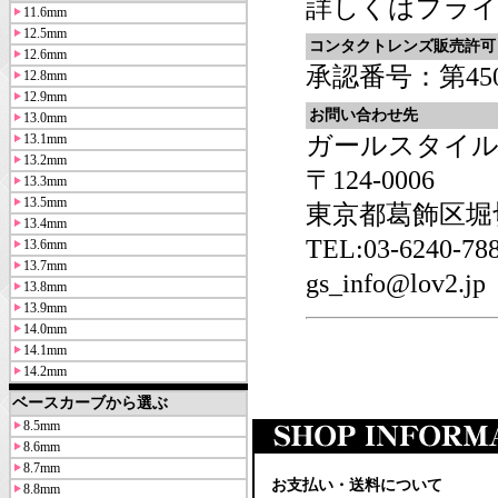
詳しくは
プラ
11.6mm
12.5mm
コンタクトレンズ販売許可
12.6mm
承認番号：第4501
12.8mm
12.9mm
お問い合わせ先
13.0mm
13.1mm
ガールスタイル
13.2mm
〒124-0006
13.3mm
13.5mm
東京都葛飾区堀切6
13.4mm
TEL:03-6240-
13.6mm
13.7mm
gs_info@lov2.jp
13.8mm
13.9mm
14.0mm
14.1mm
14.2mm
ベースカーブから選ぶ
8.5mm
8.6mm
8.7mm
お支払い・送料について
8.8mm