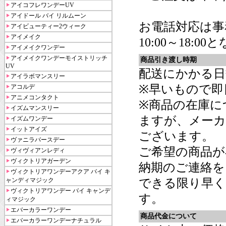
アイコフレワンデーUV
アイドール バイ リルムーン
お電話対応は事
アイビューティー2ウィーク
アイメイク
10:00～18:0
アイメイクワンデー
アイメイクワンデーモイストリッチ
商品引き渡し時期
UV
配送にかかる日
アイラボマンスリー
※早いもので即
アコルデ
アニメコンタクト
※商品の在庫に
イズムマンスリー
ますが、メーカ
イズムワンデー
イットアイズ
ございます。
ヴァニラバースデー
ご希望の商品が
ヴィヴィアンレディ
ヴィクトリアガーデン
納期のご連絡を
ヴィクトリアワンデーアクア バイ キ
ャンディマジック
できる限り早く
ヴィクトリアワンデー バイ キャンデ
す。
ィマジック
エバーカラーワンデー
商品代金について
エバーカラーワンデーナチュラル