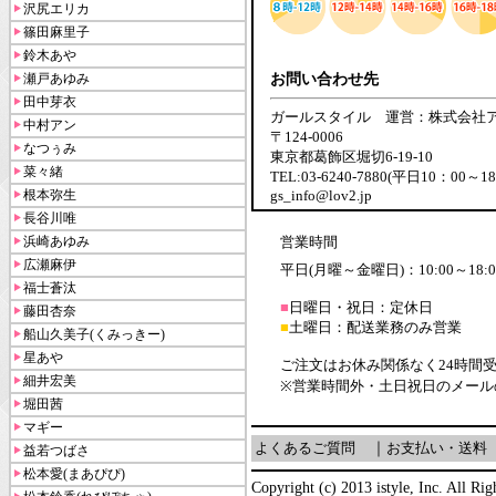
沢尻エリカ
篠田麻里子
鈴木あや
瀬戸あゆみ
お問い合わせ先
田中芽衣
ガールスタイル 運営：株式会社
中村アン
〒124-0006
なつぅみ
東京都葛飾区堀切6-19-10
菜々緒
TEL:03-6240-7880(平日10：00～1
根本弥生
gs_info@lov2.jp
長谷川唯
浜崎あゆみ
営業時間
広瀬麻伊
平日(月曜～金曜日)：10:00～18:0
福士蒼汰
■
日曜日・祝日：定休日
藤田杏奈
■
土曜日：配送業務のみ営業
船山久美子(くみっきー)
星あや
ご注文はお休み関係なく24時間
細井宏美
※営業時間外・土日祝日のメール
堀田茜
マギー
よくあるご質問
｜
お支払い・送料
益若つばさ
松本愛(まあぴぴ)
Copyright (c) 2013 istyle, Inc. All Rig