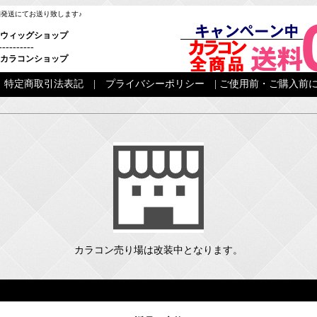
梱発送にてお送り致します♪
ウィッグショップ
----------
カラコンショップ
|
特定商取引法表記
|
プライバシーポリシー
|
ご使用前・ご購入前に
カラコン売り場は改装中となります。