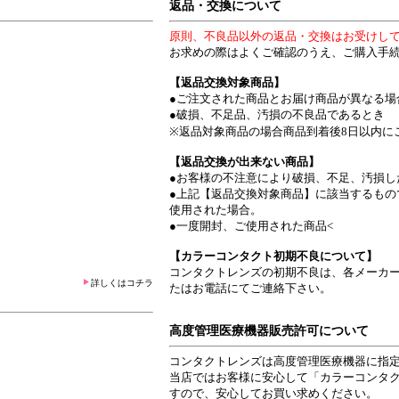
返品・交換について
原則、不良品以外の返品・交換はお受けし
お求めの際はよくご確認のうえ、ご購入手
【返品交換対象商品】
●ご注文された商品とお届け商品が異なる場
●破損、不足品、汚損の不良品であるとき
※返品対象商品の場合商品到着後8日以内に
【返品交換が出来ない商品】
●お客様の不注意により破損、不足、汚損し
●上記【返品交換対象商品】に該当するもの
使用された場合。
●一度開封、ご使用された商品<
【カラーコンタクト初期不良について】
コンタクトレンズの初期不良は、各メーカー
詳しくはコチラ
たはお電話にてご連絡下さい。
高度管理医療機器販売許可について
コンタクトレンズは高度管理医療機器に指
当店ではお客様に安心して「カラーコンタ
すので、安心してお買い求めください。