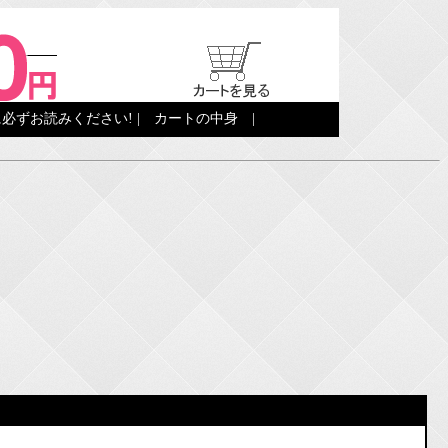
必ずお読みください!
|
カートの中身
|