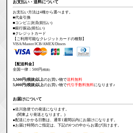
お支払い・送料について
お支払い方法は4種から選べます。
■代金引換
■コンビニ決済(前払い)
■銀行振込(前払い)
■クレジットカード
【ご利用可能なクレジットカードの種類】
VISA/Master/JCB/AMEX/Diners
【配送料金】
全国一律：500円
(税抜)
3,500円(税抜)以上
のお買い物で
送料無料
5,000円(税抜)以上
のお買い物で
代引手数料無料
になります♪
お届けについて
●佐川急便での発送になります。
(関東より発送となります。)
●配送にかかる日数は、通常1週間以内にお届けになります。
●お届け時間のご指定は、下記の6つの中からお選び頂けます。