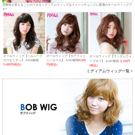
雰囲気を変えることのできるミディアムウィッグはイメージチェンジに最適のオールウィッグで
す!!
オールウィッグ【ヘルシーグ
オールウィッグ【モアフェミ
オールウィッグ【ランダムウェ
ロウセミディ】 A-656耐熱
ニンカール】 A-663耐熱
9,680
ーブボブ】 A-687耐熱
9,350円
9,680円(税込)
円(税込)
(税込)
ミディアムウィッグ一覧 >