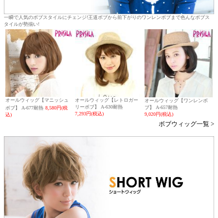
一瞬で人気のボブスタイルにチェンジ!王道ボブから前下がりのワンレンボブまで色んなボブス
タイルが勢揃い!
オールウィッグ【マニッシュ
オールウィッグ【レトロガー
オールウィッグ【ワンレンボ
リーボブ】 A-630耐熱
ブ】 A-657耐熱
ボブ】 A-677耐熱
8,580円(税
7,293円(税込)
9,020円(税込)
込)
ボブウィッグ一覧 >