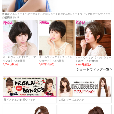
勇気がいるショートヘアも髪を切らずにショートになれる!!ショートウィッグはオールウィッグ
の醍醐味です!!
オールウィッグ【エアリーマ
オールウィッグ【ナチュラル
オールウィッグ【エッジショー
ッシュ】 A-684耐熱
ショート】 A-676耐熱
トボブ】 A-673耐熱
9,020円(税込)
9,020円(税込)
8,580円(税込)
ショートウィッグ一覧 >
即イメチェン!前髪ウィッグ
人気シリーズエクステ