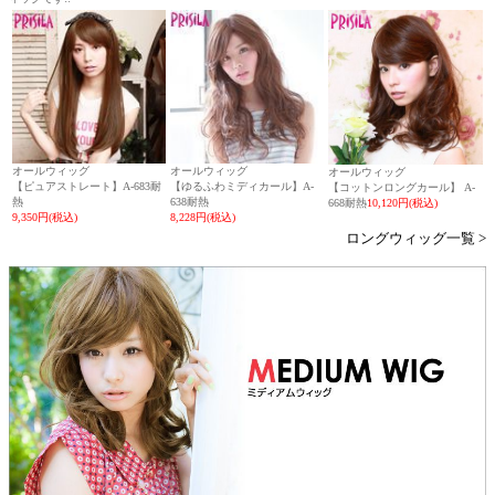
オールウィッグ
オールウィッグ
オールウィッグ
【ピュアストレート】A-683耐
【ゆるふわミディカール】A-
【コットンロングカール】 A-
熱
638耐熱
668耐熱
10,120円(税込)
9,350円(税込)
8,228円(税込)
ロングウィッグ一覧 >