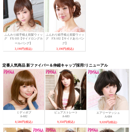
ふんわり総手植え前髪ウィッ
ふんわり総手植え前髪ウィッ
グ FX-103【サイドロングカ
グ FX-102【サイドありバン
ールバング】
グ】
3,190円(税込)
3,190円(税込)
定番人気商品 新ファイバー＆伸縮キャップ採用!リニューアル
ミディボブ
ピュアストレート
エアリーマッシュ
A-682
A-683
A-684
8,580円(税込)
9,350円(税込)
9,020円(税込)