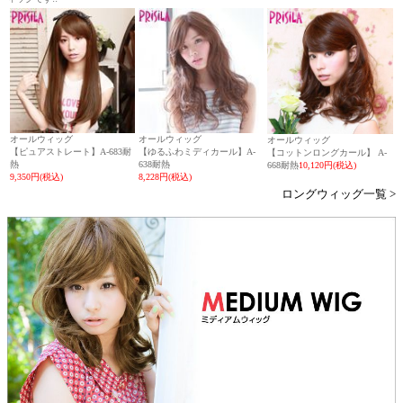
オールウィッグ
オールウィッグ
オールウィッグ
【ピュアストレート】A-683耐
【ゆるふわミディカール】A-
【コットンロングカール】 A-
熱
638耐熱
668耐熱
10,120円(税込)
9,350円(税込)
8,228円(税込)
ロングウィッグ一覧 >