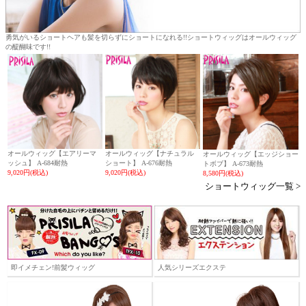
勇気がいるショートヘアも髪を切らずにショートになれる!!ショートウィッグはオールウィッグ
の醍醐味です!!
オールウィッグ【エアリーマ
オールウィッグ【ナチュラル
オールウィッグ【エッジショー
ッシュ】 A-684耐熱
ショート】 A-676耐熱
トボブ】 A-673耐熱
9,020円(税込)
9,020円(税込)
8,580円(税込)
ショートウィッグ一覧 >
即イメチェン!前髪ウィッグ
人気シリーズエクステ