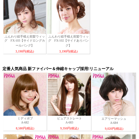
ふんわり総手植え前髪ウィッ
ふんわり総手植え前髪ウィッ
グ FX-103【サイドロングカ
グ FX-102【サイドありバン
ールバング】
グ】
3,190円(税込)
3,190円(税込)
定番人気商品 新ファイバー＆伸縮キャップ採用!リニューアル
ミディボブ
ピュアストレート
エアリーマッシュ
A-682
A-683
A-684
8,580円(税込)
9,350円(税込)
9,020円(税込)