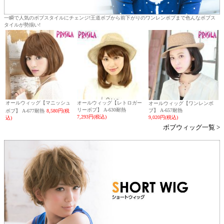
一瞬で人気のボブスタイルにチェンジ!王道ボブから前下がりのワンレンボブまで色んなボブス
タイルが勢揃い!
オールウィッグ【マニッシュ
オールウィッグ【レトロガー
オールウィッグ【ワンレンボ
リーボブ】 A-630耐熱
ブ】 A-657耐熱
ボブ】 A-677耐熱
8,580円(税
7,293円(税込)
9,020円(税込)
込)
ボブウィッグ一覧 >