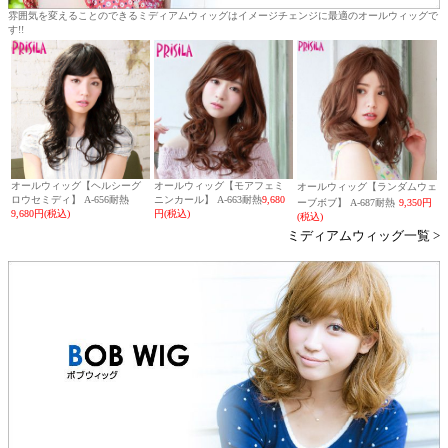
雰囲気を変えることのできるミディアムウィッグはイメージチェンジに最適のオールウィッグで
す!!
オールウィッグ【ヘルシーグ
オールウィッグ【モアフェミ
オールウィッグ【ランダムウェ
ロウセミディ】 A-656耐熱
ニンカール】 A-663耐熱
9,680
ーブボブ】 A-687耐熱
9,350円
9,680円(税込)
円(税込)
(税込)
ミディアムウィッグ一覧 >