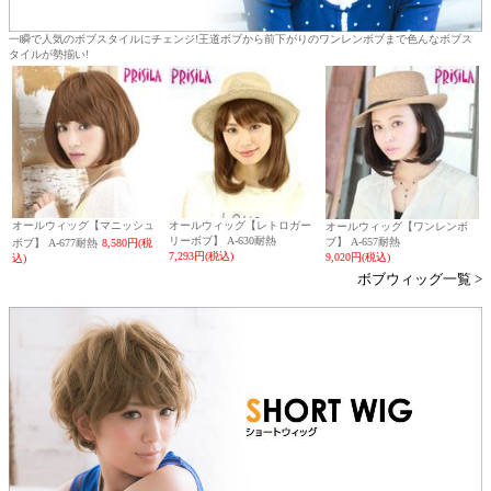
一瞬で人気のボブスタイルにチェンジ!王道ボブから前下がりのワンレンボブまで色んなボブス
タイルが勢揃い!
オールウィッグ【マニッシュ
オールウィッグ【レトロガー
オールウィッグ【ワンレンボ
リーボブ】 A-630耐熱
ブ】 A-657耐熱
ボブ】 A-677耐熱
8,580円(税
7,293円(税込)
9,020円(税込)
込)
ボブウィッグ一覧 >