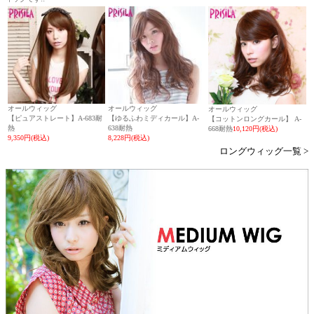
オールウィッグ
オールウィッグ
オールウィッグ
【ピュアストレート】A-683耐
【ゆるふわミディカール】A-
【コットンロングカール】 A-
熱
638耐熱
668耐熱
10,120円(税込)
9,350円(税込)
8,228円(税込)
ロングウィッグ一覧 >