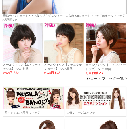
勇気がいるショートヘアも髪を切らずにショートになれる!!ショートウィッグはオールウィッグ
の醍醐味です!!
オールウィッグ【エアリーマ
オールウィッグ【ナチュラル
オールウィッグ【エッジショー
ッシュ】 A-684耐熱
ショート】 A-676耐熱
トボブ】 A-673耐熱
9,020円(税込)
9,020円(税込)
8,580円(税込)
ショートウィッグ一覧 >
即イメチェン!前髪ウィッグ
人気シリーズエクステ