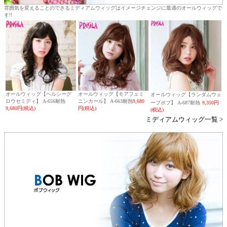
雰囲気を変えることのできるミディアムウィッグはイメージチェンジに最適のオールウィッグで
す!!
オールウィッグ【ヘルシーグ
オールウィッグ【モアフェミ
オールウィッグ【ランダムウェ
ロウセミディ】 A-656耐熱
ニンカール】 A-663耐熱
9,680
ーブボブ】 A-687耐熱
9,350円
9,680円(税込)
円(税込)
(税込)
ミディアムウィッグ一覧 >