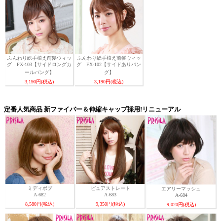
ふんわり総手植え前髪ウィッ
ふんわり総手植え前髪ウィッ
グ FX-103【サイドロングカ
グ FX-102【サイドありバン
ールバング】
グ】
3,190円(税込)
3,190円(税込)
定番人気商品 新ファイバー＆伸縮キャップ採用!リニューアル
ミディボブ
ピュアストレート
エアリーマッシュ
A-682
A-683
A-684
8,580円(税込)
9,350円(税込)
9,020円(税込)