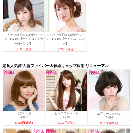
ふんわり総手植え前髪ウィッ
ふんわり総手植え前髪ウィッ
グ FX-103【サイドロングカ
グ FX-102【サイドありバン
ールバング】
グ】
3,190円(税込)
3,190円(税込)
定番人気商品 新ファイバー＆伸縮キャップ採用!リニューアル
ミディボブ
ピュアストレート
エアリーマッシュ
A-682
A-683
A-684
8,580円(税込)
9,350円(税込)
9,020円(税込)