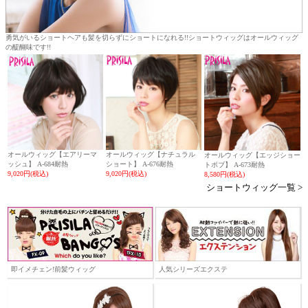
勇気がいるショートヘアも髪を切らずにショートになれる!!ショートウィッグはオールウィッグ
の醍醐味です!!
オールウィッグ【エアリーマ
オールウィッグ【ナチュラル
オールウィッグ【エッジショー
ッシュ】 A-684耐熱
ショート】 A-676耐熱
トボブ】 A-673耐熱
9,020円(税込)
9,020円(税込)
8,580円(税込)
ショートウィッグ一覧 >
即イメチェン!前髪ウィッグ
人気シリーズエクステ