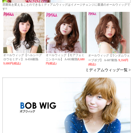
雰囲気を変えることのできるミディアムウィッグはイメージチェンジに最適のオールウィッグで
す!!
オールウィッグ【ヘルシーグ
オールウィッグ【モアフェミ
オールウィッグ【ランダムウェ
ロウセミディ】 A-656耐熱
ニンカール】 A-663耐熱
9,680
ーブボブ】 A-687耐熱
9,350円
9,680円(税込)
円(税込)
(税込)
ミディアムウィッグ一覧 >