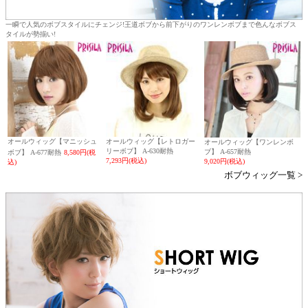
一瞬で人気のボブスタイルにチェンジ!王道ボブから前下がりのワンレンボブまで色んなボブス
タイルが勢揃い!
オールウィッグ【マニッシュ
オールウィッグ【レトロガー
オールウィッグ【ワンレンボ
リーボブ】 A-630耐熱
ブ】 A-657耐熱
ボブ】 A-677耐熱
8,580円(税
7,293円(税込)
9,020円(税込)
込)
ボブウィッグ一覧 >