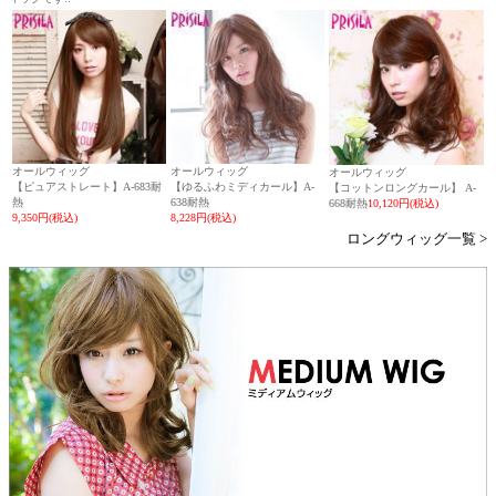
オールウィッグ
オールウィッグ
オールウィッグ
【ピュアストレート】A-683耐
【ゆるふわミディカール】A-
【コットンロングカール】 A-
熱
638耐熱
668耐熱
10,120円(税込)
9,350円(税込)
8,228円(税込)
ロングウィッグ一覧 >