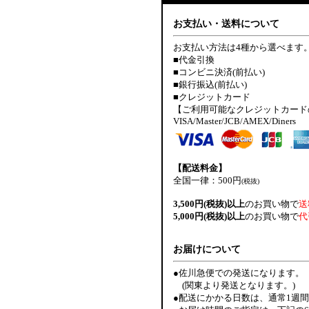
お支払い・送料について
お支払い方法は4種から選べます
■代金引換
■コンビニ決済(前払い)
■銀行振込(前払い)
■クレジットカード
【ご利用可能なクレジットカード
VISA/Master/JCB/AMEX/Diners
【配送料金】
全国一律：500円
(税抜)
3,500円(税抜)以上
のお買い物で
送
5,000円(税抜)以上
のお買い物で
代
お届けについて
●佐川急便での発送になります。
(関東より発送となります。)
●配送にかかる日数は、通常1週