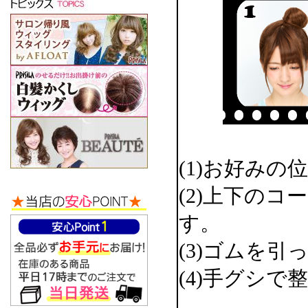
(1)お好み
(2)上下の
す。
(3)ゴムを
(4)手グシ