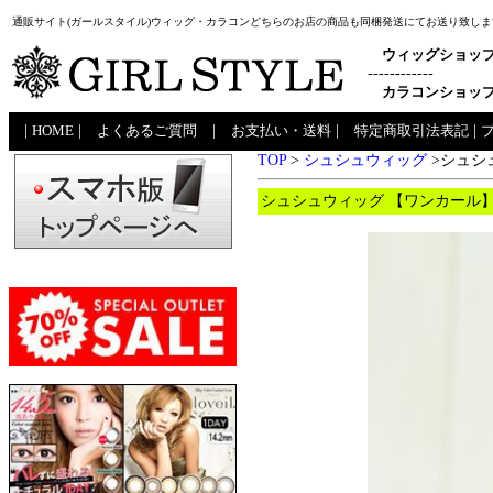
通販サイト(ガールスタイル)ウィッグ・カラコンどちらのお店の商品も同梱発送にてお送り致しま
ウィッグショッ
------------
カラコンショッ
|
HOME
|
よくあるご質問
|
お支払い・送料
|
特定商取引法表記
|
TOP
>
シュシュウィッグ
>
シュシ
シュシュウィッグ 【ワンカール】V