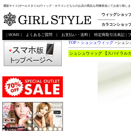
通販サイト(ガールスタイル)ウィッグ・カラコンどちらのお店の商品も同梱発送にてお送り致しま
ウィッグショッ
------------
カラコンショッ
|
HOME
|
よくあるご質問
|
お支払い・送料
|
特定商取引法表記
|
TOP
>
シュシュウィッグ
>シュシ
シュシュウィッグ 【スパイラルカー