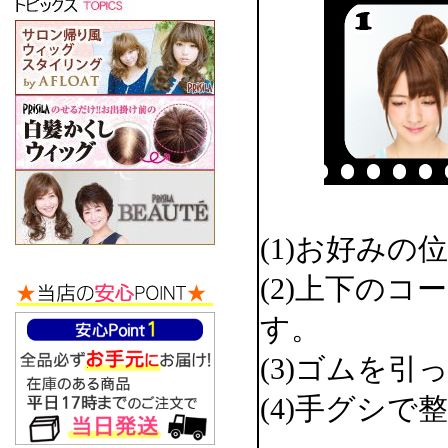
(1)お好み
(2)上下の
す。
(3)ゴムを
(4)手グシ