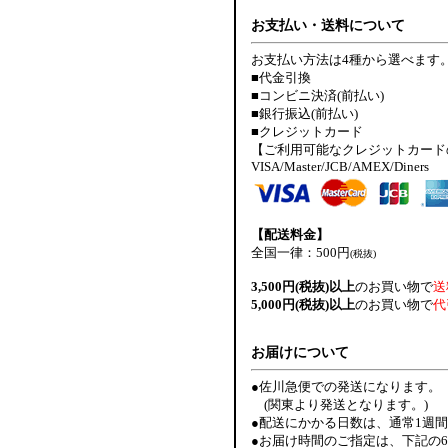
お支払い・送料について
お支払い方法は4種から選べます
■代金引換
■コンビニ決済(前払い)
■銀行振込(前払い)
■クレジットカード
【ご利用可能なクレジットカード
VISA/Master/JCB/AMEX/Diners
【配送料金】
全国一律：500円
(税抜)
3,500円(税抜)以上
のお買い物で
送
5,000円(税抜)以上
のお買い物で
代
お届けについて
●佐川急便での発送になります。
(関東より発送となります。)
●配送にかかる日数は、通常1週
●お届け時間のご指定は、下記の